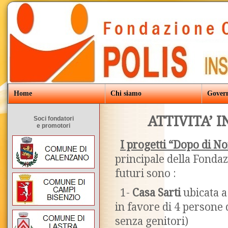
Home
Chi siamo
Gover
ATTIVITA’ 
Soci fondatori
e promotori
I progetti “Dopo di No
principale della Fondazi
futuri sono :
1-
Casa Sarti
ubicata a
in favore di 4 persone
senza genitori)