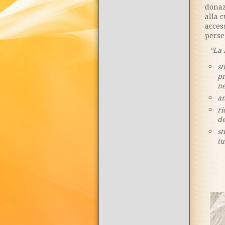
donaz
alla c
acces
perse
“La 
st
pr
ne
am
ri
de
st
tu