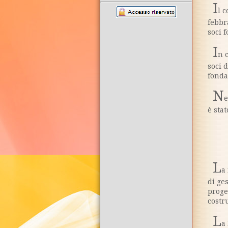
I
l 
febbr
soci f
I
n 
soci 
fonda
N
e
è sta
L
a
di ge
proge
costr
L
a