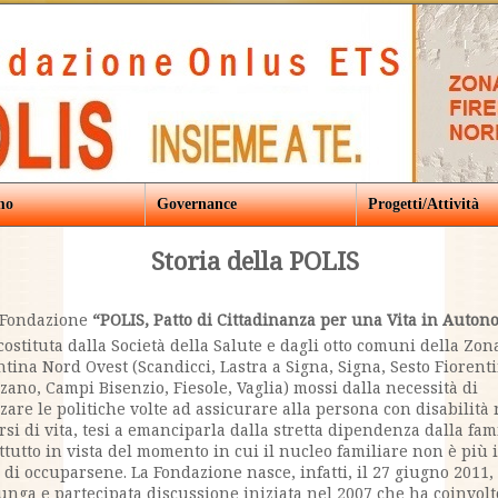
mo
Governance
Progetti/Attività
Storia della POLIS
 Fondazione
“POLIS, Patto di Cittadinanza per una Vita in Auton
 costituta dalla Società della Salute e dagli otto comuni della Zon
ntina Nord Ovest (Scandicci, Lastra a Signa, Signa, Sesto Fiorent
zano, Campi Bisenzio, Fiesole, Vaglia) mossi dalla necessità di
rzare le politiche volte ad assicurare alla persona con disabilità
rsi di vita, tesi a emanciparla dalla stretta dipendenza dalla fam
ttutto in vista del momento in cui il nucleo familiare non è più 
 di occuparsene. La Fondazione nasce, infatti, il 27 giugno 2011,
unga e partecipata discussione iniziata nel 2007 che ha coinvolt