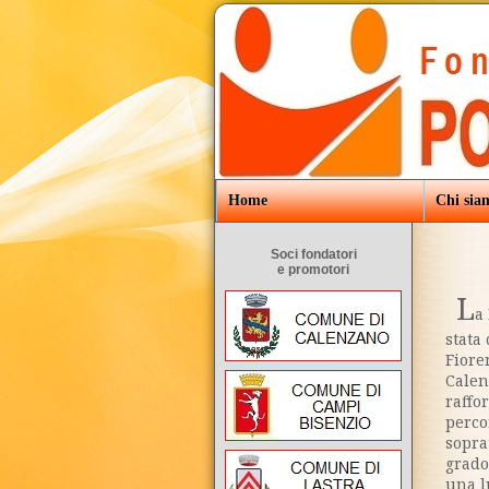
Home
Chi sia
Soci fondatori
e promotori
L
a
stata
Fiore
Calen
raffo
perco
sopra
grado
una l