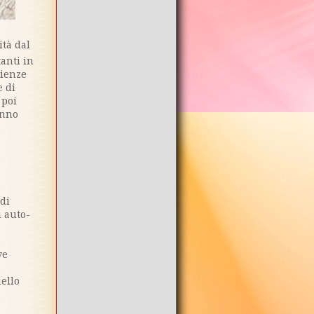
tà dal
tanti in
rienze
e di
 poi
anno
 di
i auto-
ve
ello