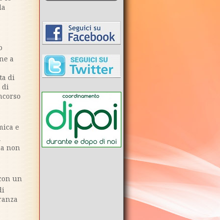
la
o
one a
ta di
 di
ncorso
mica e
A
ma non
 con un
di
oranza