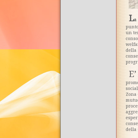
L
a
punto
un te
conso
welfa
della
conse
progr
E’
promo
socia
Zona 
mutuo
proce
aggre
esper
conse
della