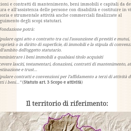
ioni e contratti di mantenimento, beni immobili e capitali da d
ura e all’assistenza delle persone con disabilità e costituire in v
soria e strumentale attività anche commerciali finalizzate al
guimento degli scopi statutari.
Fondazione potrà:
ipulare ogni atto o contratto tra cui l’assunzione di prestiti e mutui, 
oprietà o in diritto di superficie, di immobili e la stipula di convenz
ll’ambito dell’oggetto statutario.
ministrare i beni immobili a qualsiasi titolo acquisiti
cevere lasciti, testamentari, donazioni, contratti di mantenimento, at
stinazione e trust…
ipulare contratti e convenzioni per l’affidamento a terzi di attività d
tti i beni…”
(
Statuto art. 3 Scopo e attività
)
Il territorio di riferimento: