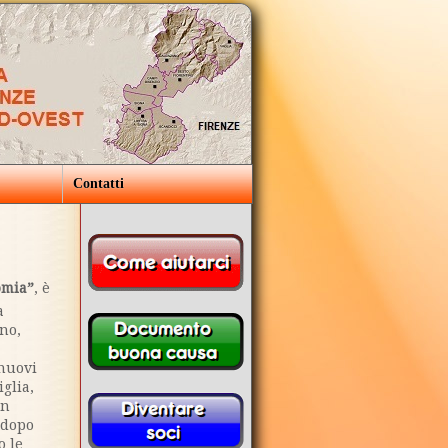
Contatti
omia”
, è
a
ino,
 nuovi
iglia,
in
 dopo
o le