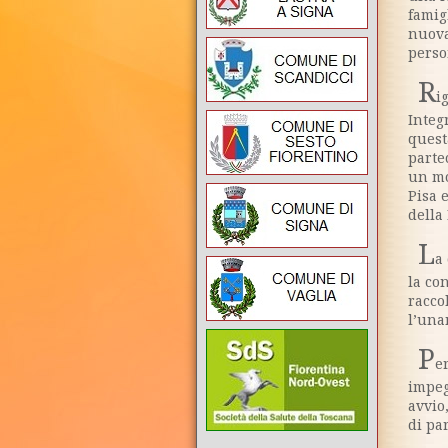
famig
nuova
person
R
i
Integ
quest
parte
un mo
Pisa 
della
L
a
la co
racco
l’una
P
e
impeg
avvio
di pa