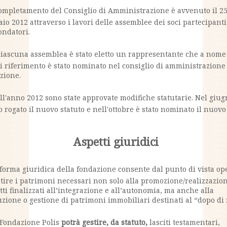
completamento del Consiglio di Amministrazione è avvenuto il 2
aio 2012 attraverso i lavori delle assemblee dei soci partecipanti
ondatori.
ciascuna assemblea è stato eletto un rappresentante che a nome
di riferimento è stato nominato nel consiglio di amministrazione
zione.
ll'anno 2012 sono state approvate modifiche statutarie. Nel giu
to rogato il nuovo statuto e nell'ottobre è stato nominato il nuovo
Aspetti giuridici
 forma giuridica della fondazione consente dal punto di vista op
stire i patrimoni necessari non solo alla promozione/realizzazio
tti finalizzati all’integrazione e all’autonomia, ma anche alla
uzione o gestione di patrimoni immobiliari destinati al “dopo di 
 Fondazione Polis
potrà gestire, da statuto,
lasciti testamentari,