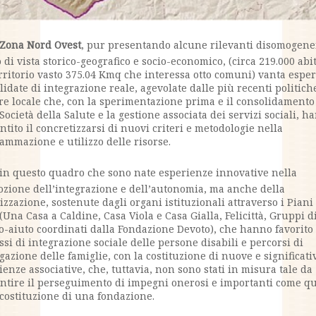
 Zona Nord Ovest
, pur presentando alcune rilevanti disomogenei
 di vista storico-geografico e socio-economico, (circa 219.000 abi
rritorio vasto 375.04 Kmq che interessa otto comuni) vanta espe
lidate di integrazione reale, agevolate dalle più recenti politich
re locale che, con la sperimentazione prima e il consolidamento
 Società della Salute e la gestione associata dei servizi sociali, h
ntito il concretizzarsi di nuovi criteri e metodologie nella
ammazione e utilizzo delle risorse.
in questo quadro che sono nate esperienze innovative nella
zione dell’integrazione e dell’autonomia, ma anche della
lizzazione, sostenute dagli organi istituzionali attraverso i Piani
(Una Casa a Caldine, Casa Viola e Casa Gialla, Felicittà, Gruppi d
-aiuto coordinati dalla Fondazione Devoto), che hanno favorito
ssi di integrazione sociale delle persone disabili e percorsi di
gazione delle famiglie, con la costituzione di nuove e significati
ienze associative, che, tuttavia, non sono stati in misura tale da
ntire il perseguimento di impegni onerosi e importanti come qu
 costituzione di una fondazione.