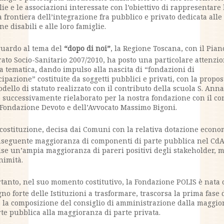
lie e le associazioni interessate con l’obiettivo di rappresentare 
 frontiera dell’integrazione fra pubblico e privato dedicata alle
e disabili e alle loro famiglie.
guardo al tema del
“dopo di noi”
, la Regione Toscana, con il Pian
rato Socio-Sanitario 2007/2010, ha posto una particolare attenzi
a tematica, dando impulso alla nascita di “fondazioni di
cipazione” costituite da soggetti pubblici e privati, con la propos
dello di statuto realizzato con il contributo della scuola S. Anna
e successivamente rielaborato per la nostra fondazione con il co
 Fondazione Devoto e dell’Avvocato Massimo Bigoni.
 costituzione, decisa dai Comuni con la relativa dotazione econo
nseguente maggioranza di componenti di parte pubblica nel Cd
lse un’ampia maggioranza di pareri positivi degli stakeholder, 
nimità.
rtanto, nel suo momento costitutivo, la Fondazione POLIS è nata
no forte delle Istituzioni a trasformare, trascorsa la prima fase 
, la composizione del consiglio di amministrazione dalla maggi
rte pubblica alla maggioranza di parte privata.