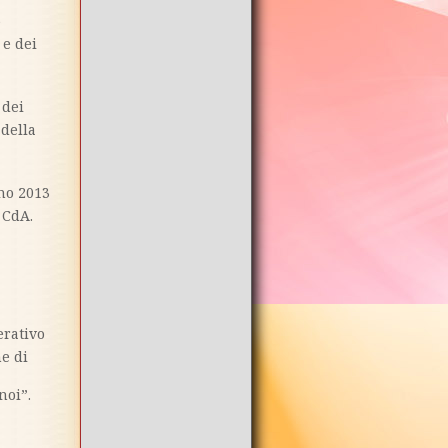
5
 e dei
 dei
 della
gno 2013
 CdA.
erativo
ne di
noi”.